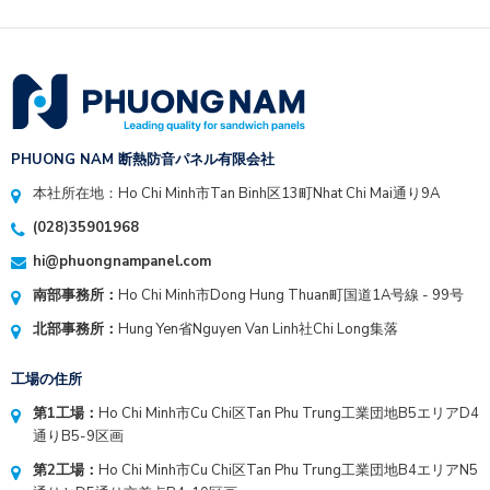
PHUONG NAM 断熱防音パネル有限会社
本社所在地：Ho Chi Minh市Tan Binh区13町Nhat Chi Mai通り9A
(028)35901968
hi@phuongnampanel.com
南部事務所：
Ho Chi Minh市Dong Hung Thuan町国道1A号線 - 99号
北部事務所：
Hung Yen省Nguyen Van Linh社Chi Long集落
工場の住所
第1工場：
Ho Chi Minh市Cu Chi区Tan Phu Trung工業団地B5エリアD4
通りB5-9区画
第2工場：
Ho Chi Minh市Cu Chi区Tan Phu Trung工業団地B4エリアN5