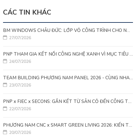
CÁC TIN KHÁC
BM WINDOWS CHÂU ĐỨC: LỚP VỎ CÔNG TRÌNH CHO NHÀ MÁY LEED GOLD
27/07/2026
PNP THAM GIA KẾT NỐI CÔNG NGHỆ XANH VÌ MỤC TIÊU PHÁT TRIỂN BỀN VỮNG
24/07/2026
TEAM BUILDING PHƯƠNG NAM PANEL 2026 - CÙNG NHAU ĐI XA, CÙNG NHAU LỚN MẠNH
23/07/2026
PNP x FJEC x SECONS: GẮN KẾT TỪ SÂN CỎ ĐẾN CÔNG TRÌNH
22/07/2026
PHƯƠNG NAM CNC x SMART GREEN LIVING 2026: KIẾN TẠO ĐÔ THỊ XANH TỪ NHỮNG GIẢI PHÁP FACADE
20/07/2026