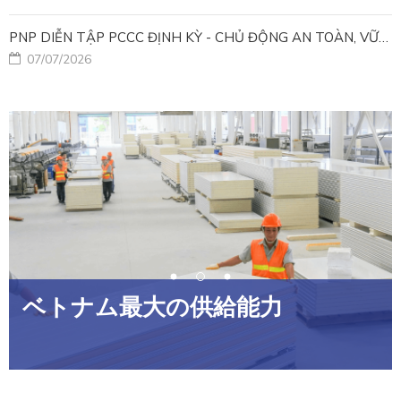
PNP DIỄN TẬP PCCC ĐỊNH KỲ - CHỦ ĐỘNG AN TOÀN, VỮNG VÀNG VẬN HÀNH
07/07/2026
ベトナム最大の供給能力