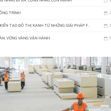
NG NHAU ĐI XA, CÙNG NHAU LỚN MẠNH
2
CÔNG TRÌNH
2
PHƯƠNG NAM CNC x SMART GREEN LIVING 2026: KIẾN TẠO ĐÔ THỊ XANH TỪ NHỮNG GIẢI PHÁP FACADE
2
OÀN, VỮNG VÀNG VẬN HÀNH
0