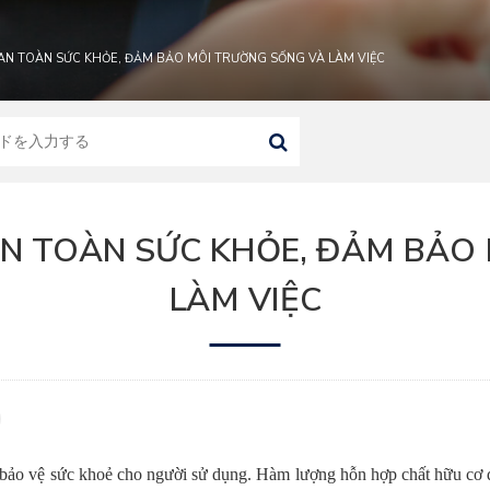
 AN TOÀN SỨC KHỎE, ĐẢM BẢO MÔI TRƯỜNG SỐNG VÀ LÀM VIỆC
 AN TOÀN SỨC KHỎE, ĐẢM BẢO
LÀM VIỆC
bảo vệ
sức
khoẻ
cho người sử dụng. Hàm lượng hỗn hợp chất hữu cơ 