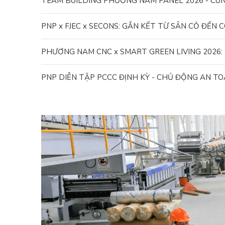
TEAM BUILDING PHƯƠNG NAM PANEL 2026 - CÙ
PNP x FJEC x SECONS: GẮN KẾT TỪ SÂN CỎ ĐẾN 
PNP DIỄN TẬP PCCC ĐỊNH KỲ - CHỦ ĐỘNG AN T