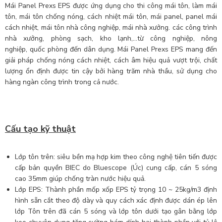
Mái Panel Prexs EPS được ứng dụng cho thi công mái tôn, làm mái
tôn, mái tôn chống nóng, cách nhiệt mái tôn, mái panel, panel mái
cách nhiệt, mái tôn nhà công nghiệp, mái nhà xưởng. các công trình
nhà xưởng, phòng sạch, kho lạnh,...từ công nghiệp, nông
nghiệp, quốc phòng đến dân dụng. Mái Panel Prexs EPS mang đến
giải pháp chống nóng cách nhiệt, cách âm hiệu quả vượt trội, chất
lượng ổn định được tin cậy bởi hàng trăm nhà thầu, sử dụng cho
hàng ngàn công trình trong cả nước.
Cấu tạo kỹ thuật
Lớp tôn trên: siêu bền mạ hợp kim theo công nghệ tiên tiến được
cấp bản quyền BIEC do Bluescope (Úc) cung cấp, cán 5 sóng
cao 35mm giúp chống tràn nước hiệu quả.
Lớp EPS: Thành phần mốp xốp EPS tỷ trọng 10 ~ 25kg/m3 định
hình sẵn cắt theo độ dày và quy cách xác định được dán ép lên
lớp Tôn trên đã cán 5 sóng và lớp tôn dưới tạo gân bằng lớp