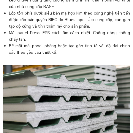
keo chuyên dụng tăng cường bám dính hai thành phần với tỷ lệ
của nhà cung cấp BASF.
Lớp tôn phía dưới: siêu bền mạ hợp kim theo công nghệ tiên tiến
được cấp bản quyền BIEC do Bluescope (Úc) cung cấp, cán gân
tạo độ cứng và tính thẩm mỹ cho sản phẩm.
Mái panel Prexs EPS cách âm cách nhiệt. Chống nóng chống
cháy lan.
Bề mặt mái panel phẳng hoặc tạo gân tinh tế với độ dài chính
xác theo yêu cầu thiết kế.