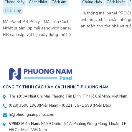
Chống cháy
Cách Nhiệt
Cách âm
Chống cháy
Cách Nhiệt
C
Thẩm mỹ
Hệ thống mái panel PROC
linh hoạt, chắc chắn, nhỏ 
Mái Panel PIR Procy - Mái Tôn Cách
an toàn cho tòa nhà và tuổ
Nhiệt là tấm lợp mái sandwich panel
trình. ...
PIR cao cấp, vật liệu xây dựng thế hệ
mới ...
CÔNG TY TNHH CÁCH ÂM CÁCH NHIỆT PHƯƠNG NAM
Trụ sở:
9A Nhất Chi Mai, Phường Tân Bình, TP. Hồ Chí Minh, Việt Nam.
(028) 3590 1968
(Miền Nam) - (
0221) 3571 599
(Miền Bắc)
hi@phuongnampanel.com
VPĐD Miền Nam:
Số 99 Quốc Lộ 1A, Phường Đông Hưng Thuận, TP.
Hồ Chí Minh, Việt Nam.