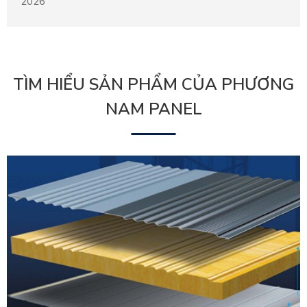
2026
THỜI GIAN HOÀN THÀNH
THỜI GIAN HOÀN THÀNH
THỜI GIAN HOÀN THÀNH
2026
2026
2026
TÌM HIỂU SẢN PHẨM CỦA PHƯƠNG
NAM PANEL