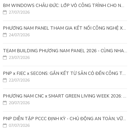
BM WINDOWS CHÂU ĐỨC: LỚP VỎ CÔNG TRÌNH CHO NHÀ MÁY LEED GOLD
27/07/2026
PHƯƠNG NAM PANEL THAM GIA KẾT NỐI CÔNG NGHỆ XANH VÌ MỤC TIÊU PHÁT TRIỂN BỀN VỮNG
24/07/2026
TEAM BUILDING PHƯƠNG NAM PANEL 2026 - CÙNG NHAU ĐI XA, CÙNG NHAU LỚN MẠNH
23/07/2026
PNP x FJEC x SECONS: GẮN KẾT TỪ SÂN CỎ ĐẾN CÔNG TRÌNH
22/07/2026
PHƯƠNG NAM CNC x SMART GREEN LIVING WEEK 2026: KIẾN TẠO ĐÔ THỊ XANH TỪ NHỮNG GIẢI PHÁP FACADE
20/07/2026
PNP DIỄN TẬP PCCC ĐỊNH KỲ - CHỦ ĐỘNG AN TOÀN, VỮNG VÀNG VẬN HÀNH
07/07/2026