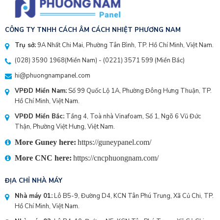
CÔNG TY TNHH CÁCH ÂM CÁCH NHIỆT PHƯƠNG NAM
Trụ sở:
9A Nhất Chi Mai, Phường Tân Bình, TP. Hồ Chí Minh, Việt Nam.
(028) 3590 1968
(Miền Nam) - (
0221) 3571 599
(Miền Bắc)
hi@phuongnampanel.com
VPĐD Miền Nam:
Số 99 Quốc Lộ 1A, Phường Đông Hưng Thuận, TP.
Hồ Chí Minh, Việt Nam.
VPĐD Miền Bắc:
Tầng 4, Toà nhà Vinafoam, Số 1, Ngõ 6 Vũ Đức
Thận, Phường Việt Hưng, Việt Nam.
More Guney here:
https://guneypanel.com/
More CNC here:
https://cncphuongnam.com/
ĐỊA CHỈ NHÀ MÁY
Nhà máy 01:
Lô B5-9, Đường D4, KCN Tân Phú Trung, Xã Củ Chi, TP.
Hồ Chí Minh, Việt Nam.