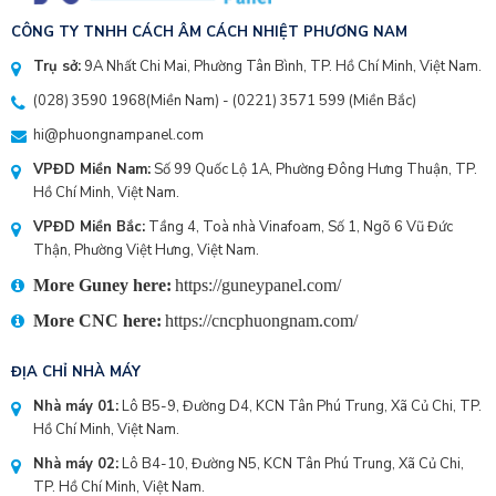
CÔNG TY TNHH CÁCH ÂM CÁCH NHIỆT PHƯƠNG NAM
Trụ sở:
9A Nhất Chi Mai, Phường Tân Bình, TP. Hồ Chí Minh, Việt Nam.
(028) 3590 1968
(Miền Nam) - (
0221) 3571 599
(Miền Bắc)
hi@phuongnampanel.com
VPĐD Miền Nam:
Số 99 Quốc Lộ 1A, Phường Đông Hưng Thuận, TP.
Hồ Chí Minh, Việt Nam.
VPĐD Miền Bắc:
Tầng 4, Toà nhà Vinafoam, Số 1, Ngõ 6 Vũ Đức
Thận, Phường Việt Hưng, Việt Nam.
More Guney here:
https://guneypanel.com/
More CNC here:
https://cncphuongnam.com/
ĐỊA CHỈ NHÀ MÁY
Nhà máy 01:
Lô B5-9, Đường D4, KCN Tân Phú Trung, Xã Củ Chi, TP.
Hồ Chí Minh, Việt Nam.
Nhà máy 02:
Lô B4-10, Đường N5, KCN Tân Phú Trung, Xã Củ Chi,
TP. Hồ Chí Minh, Việt Nam.