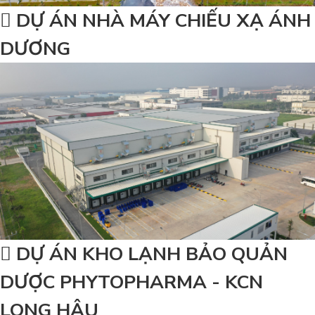
DỰ ÁN NHÀ MÁY CHIẾU XẠ ÁNH
DƯƠNG
DỰ ÁN KHO LẠNH BẢO QUẢN
DƯỢC PHYTOPHARMA - KCN
LONG HẬU