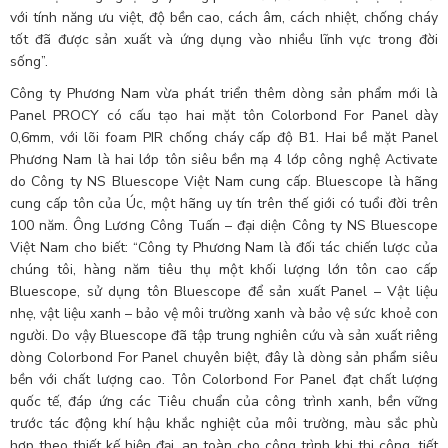
với tính năng ưu việt, độ bền cao, cách âm, cách nhiệt, chống cháy
tốt đã được sản xuất và ứng dụng vào nhiều lĩnh vực trong đời
sống”.
Công ty Phương Nam vừa phát triển thêm dòng sản phẩm mới là
Panel PROCY có cấu tạo hai mặt tôn Colorbond For Panel dày
0,6mm, với lõi foam PIR chống cháy cấp độ B1. Hai bề mặt Panel
Phương Nam là hai lớp tôn siêu bền mạ 4 lớp công nghệ Activate
do Công ty NS Bluescope Việt Nam cung cấp. Bluescope là hãng
cung cấp tôn của Úc, một hãng uy tín trên thế giới có tuổi đời trên
100 năm. Ông Lương Công Tuấn – đại diện Công ty NS Bluescope
Việt Nam cho biết: “Công ty Phương Nam là đối tác chiến lược của
chúng tôi, hàng năm tiêu thụ một khối lượng lớn tôn cao cấp
Bluescope, sử dụng tôn Bluescope để sản xuất Panel – Vật liệu
nhẹ, vật liệu xanh – bảo vệ môi trường xanh và bảo vệ sức khoẻ con
người. Do vậy Bluescope đã tập trung nghiên cứu và sản xuất riêng
dòng Colorbond For Panel chuyên biệt, đây là dòng sản phẩm siêu
bền với chất lượng cao. Tôn Colorbond For Panel đạt chất lượng
quốc tế, đáp ứng các Tiêu chuẩn của công trình xanh, bền vững
trước tác động khí hậu khắc nghiệt của môi trường, màu sắc phù
hợp theo thiết kế hiện đại, an toàn cho công trình khi thi công, tiết