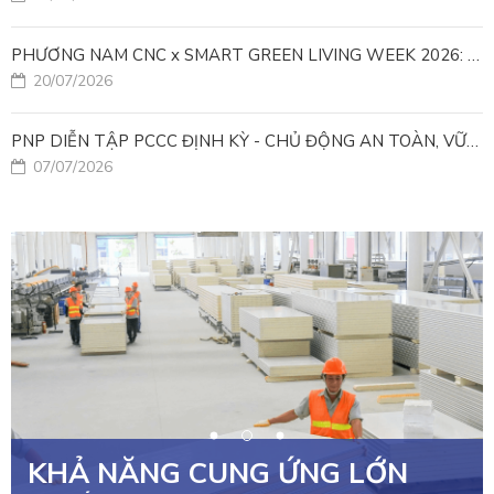
PHƯƠNG NAM CNC x SMART GREEN LIVING WEEK 2026: KIẾN TẠO ĐÔ THỊ XANH TỪ NHỮNG GIẢI PHÁP FACADE
20/07/2026
PNP DIỄN TẬP PCCC ĐỊNH KỲ - CHỦ ĐỘNG AN TOÀN, VỮNG VÀNG VẬN HÀNH
07/07/2026
KHẢ NĂNG CUNG ỨNG LỚN