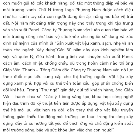
còn muốn gửi tới các khách hàng, đối tác một thông điệp về bảo vệ
môi trường xanh. Chữ N trong logo Phương Nam được cách điệu
như hai cánh tay của con người đang ôm ấp, nâng niu bảo vệ trái
đất. Nội hàm rất đáng trân trọng này cho thấy trong khi tập trung
vào sản xuất Panel, Công ty Phương Nam vẫn luôn quan tâm bảo vệ
môi trường cũng như bảo vệ sức khỏe cho người sử dụng và xác
định sứ mệnh của mình là “Sản xuất vật liệu xanh, sạch, nhẹ và an
toàn cho ngành Xây dựng”.Gần 30 năm dày dạn kinh nghiệm làm
việc và quản lý, điều hành trong lĩnh vực chuyên sản xuất Panel
cách âm, cách nhiệt, chống cháy, dù trong hoàn cảnh nào thì ông
Giáp Văn Thanh – Tổng Giám đốc Công ty Phương Nam vẫn nỗ lực
theo đuổi mục tiêu cung cấp cho thị trường nguồn Vật liệu xây
dựng xanh phù hợp với xu thế trên toàn cầu, góp phần chống biến
đổi khí hậu. Trong “Thư ngỏ” gần đây gửi tới khách hàng, ông Giáp
Văn Thanh chia sẻ: “Các ý tưởng sáng tạo, khoa học công nghệ
hiện đại, trình độ kỹ thuật tiên tiến được áp dụng, vật liệu xây dựng
thế hệ mới ưu việt hơn ra đời, dần thay thế cho vật liệu truyền
thống, giảm thiểu tác động môi trường, an toàn trong thi công xây
dựng, đây là xu hướng tất yếu để thích ứng và chủ động kiểm soát
môi trường sống, bảo vệ sức khỏe làm việc cho con người”.