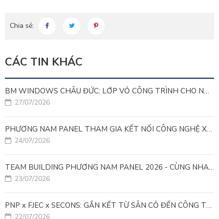
Chia sẻ:
CÁC TIN KHÁC
BM WINDOWS CHÂU ĐỨC: LỚP VỎ CÔNG TRÌNH CHO NHÀ MÁY LEED GOLD
27/07/2026
PHƯƠNG NAM PANEL THAM GIA KẾT NỐI CÔNG NGHỆ XANH VÌ MỤC TIÊU PHÁT TRIỂN BỀN VỮNG
24/07/2026
TEAM BUILDING PHƯƠNG NAM PANEL 2026 - CÙNG NHAU ĐI XA, CÙNG NHAU LỚN MẠNH
23/07/2026
PNP x FJEC x SECONS: GẮN KẾT TỪ SÂN CỎ ĐẾN CÔNG TRÌNH
22/07/2026