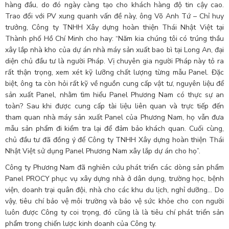
hàng đầu, do đó ngày càng tạo cho khách hàng độ tin cậy cao.
Trao đổi với PV xung quanh vấn đề này, ông Võ Anh Tứ – Chỉ huy
trưởng, Công ty TNHH Xây dựng hoàn thiện Thái Nhật Việt tại
Thành phố Hồ Chí Minh cho hay: “Năm kia chúng tôi có trúng thầu
xây lắp nhà kho của dự án nhà máy sản xuất bao bì tại Long An, đại
diện chủ đầu tư là người Pháp. Vị chuyên gia người Pháp này tỏ ra
rất thận trọng, xem xét kỹ lưỡng chất lượng từng mẫu Panel. Đặc
biệt, ông ta còn hỏi rất kỹ về nguồn cung cấp vật tư, nguyên liệu để
sản xuất Panel, nhằm tìm hiểu Panel Phương Nam có thực sự an
toàn? Sau khi được cung cấp tài liệu liên quan và trực tiếp đến
tham quan nhà máy sản xuất Panel của Phương Nam, họ vẫn đưa
mẫu sản phẩm đi kiểm tra lại để đảm bảo khách quan. Cuối cùng,
chủ đầu tư đã đồng ý để Công ty TNHH Xây dựng hoàn thiện Thái
Nhật Việt sử dụng Panel Phương Nam xây lắp dự án cho họ”.
Công ty Phương Nam đã nghiên cứu phát triển các dòng sản phẩm
Panel PROCY phục vụ xây dựng nhà ở dân dụng, trường học, bệnh
viện, doanh trại quân đội, nhà cho các khu du lịch, nghỉ dưỡng… Do
vậy, tiêu chí bảo vệ môi trường và bảo vệ sức khỏe cho con người
luôn được Công ty coi trọng, đó cũng là là tiêu chí phát triển sản
phẩm trong chiến lược kinh doanh của Công ty.