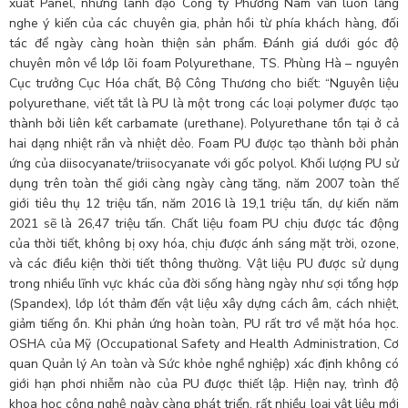
xuất Panel, nhưng lãnh đạo Công ty Phương Nam vẫn luôn lắng
nghe ý kiến của các chuyên gia, phản hồi từ phía khách hàng, đối
tác để ngày càng hoàn thiện sản phẩm. Đánh giá dưới góc độ
chuyên môn về lớp lõi foam Polyurethane, TS. Phùng Hà – nguyên
Cục trưởng Cục Hóa chất, Bộ Công Thương cho biết: “Nguyên liệu
polyurethane, viết tắt là PU là một trong các loại polymer được tạo
thành bởi liên kết carbamate (urethane). Polyurethane tồn tại ở cả
hai dạng nhiệt rắn và nhiệt dẻo. Foam PU được tạo thành bởi phản
ứng của diisocyanate/triisocyanate với gốc polyol. Khối lượng PU sử
dụng trên toàn thế giới càng ngày càng tăng, năm 2007 toàn thế
giới tiêu thụ 12 triệu tấn, năm 2016 là 19,1 triệu tấn, dự kiến năm
2021 sẽ là 26,47 triệu tấn. Chất liệu foam PU chịu được tác động
của thời tiết, không bị oxy hóa, chịu được ánh sáng mặt trời, ozone,
và các điều kiện thời tiết thông thường. Vật liệu PU được sử dụng
trong nhiều lĩnh vực khác của đời sống hàng ngày như sợi tổng hợp
(Spandex), lớp lót thảm đến vật liệu xây dựng cách âm, cách nhiệt,
giảm tiếng ồn. Khi phản ứng hoàn toàn, PU rất trơ về mặt hóa học.
OSHA của Mỹ (Occupational Safety and Health Administration, Cơ
quan Quản lý An toàn và Sức khỏe nghề nghiệp) xác định không có
giới hạn phơi nhiễm nào của PU được thiết lập. Hiện nay, trình độ
khoa học công nghệ ngày càng phát triển, rất nhiều loại vật liệu mới