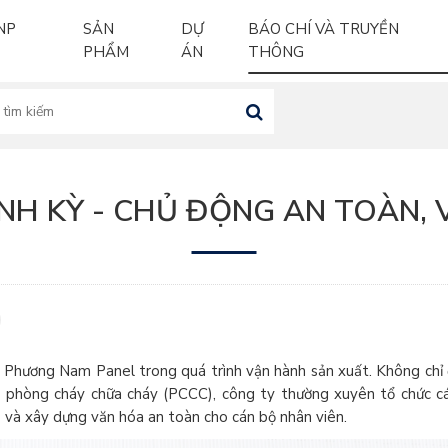
NP
SẢN
DỰ
BÁO CHÍ VÀ TRUYỀN
ĐỊNH KỲ - CHỦ ĐỘNG AN TOÀN, VỮNG VÀNG VẬN HÀNH
PHẨM
ÁN
THÔNG
ỊNH KỲ - CHỦ ĐỘNG AN TOÀN
i Phương Nam Panel trong quá trình vận hành sản xuất. Không chỉ 
 phòng cháy chữa cháy (PCCC), công ty thường xuyên tổ chức c
ó và xây dựng văn hóa an toàn cho cán bộ nhân viên.