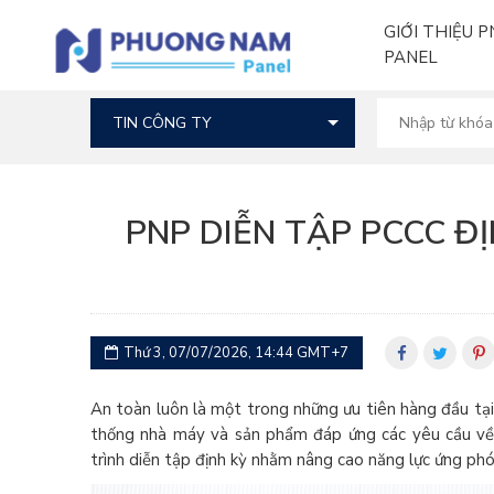
GIỚI THIỆU P
TRANG CHỦ
TIN TỨC
TIN CÔNG TY
PNP DIỄN TẬP PCCC 
PANEL
PNP DIỄN TẬP PCCC Đ
Thứ 3, 07/07/2026, 14:44 GMT+7
An toàn luôn là một trong những ưu tiên hàng đầu tạ
thống nhà máy và sản phẩm đáp ứng các yêu cầu về
trình diễn tập định kỳ nhằm nâng cao năng lực ứng ph