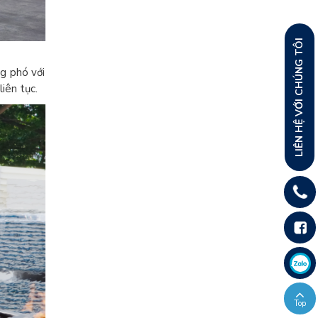
LIÊN HỆ VỚI CHÚNG TÔI
g phó với
iên tục.