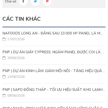
Chia sẻ:
CÁC TIN KHÁC
NAFOODS LONG AN - ĐẰNG SAU 13.000 M² PANEL LÀ MỘT BÀI TOÁN KỸ THUẬT
17/07/2026
PNP | DỰ ÁN GIÀY CYPRESS: NGÀM PANEL ĐƯỢC COI LÀ VÙNG KỸ THUẬT QUAN TRỌNG?
29/06/2026
PNP | DỰ ÁN KINH LÂM: GIẢM MỐI NỐI - TĂNG HIỆU QUẢ VẬN HÀNH KHO LẠNH
13/06/2026
PNP | SAPO ĐỒNG THÁP - TỐI ƯU HIỆU SUẤT KHO LẠNH VỚI PANEL PROCY PIR MẬT ĐỘ CAO
08/06/2026