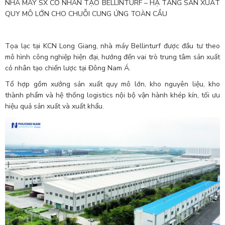
NHÀ MÁY SX CỎ NHÂN TẠO BELLINTURF – HẠ TẦNG SẢN XUẤT
QUY MÔ LỚN CHO CHUỖI CUNG ỨNG TOÀN CẦU
Tọa lạc tại KCN Long Giang, nhà máy Bellinturf được đầu tư theo
mô hình công nghiệp hiện đại, hướng đến vai trò trung tâm sản xuất
cỏ nhân tạo chiến lược tại Đông Nam Á.
Tổ hợp gồm xưởng sản xuất quy mô lớn, kho nguyên liệu, kho
thành phẩm và hệ thống logistics nội bộ vận hành khép kín, tối ưu
hiệu quả sản xuất và xuất khẩu.