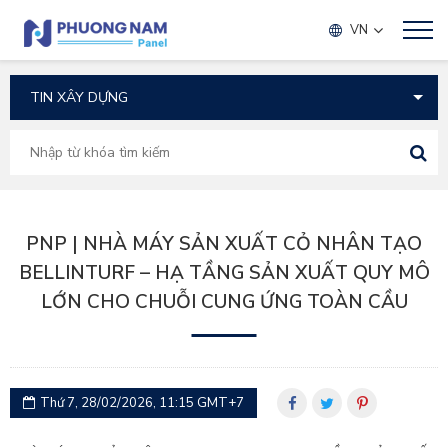
TIN TỨC
VN
PNP | NHÀ MÁY SẢN XUẤT CỎ NHÂN TẠO
BELLINTURF – HẠ TẦNG SẢN XUẤT QUY MÔ
LỚN CHO CHUỖI CUNG ỨNG TOÀN CẦU
Thứ 7, 28/02/2026, 11:15 GMT+7