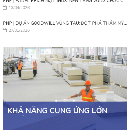
PNP | PANEL PRICH MẶT INOX: NỀN TẢNG VỮNG CHẮC CHO HẠ TẦNG CHĂN NUÔI CÔNG NGHỆ CAO
13/04/2026
PNP | DỰ ÁN GOODWILL VŨNG TÀU: ĐỘT PHÁ THẨM MỸ VỚI GIẢI PHÁP PANEL GÓC THẾ HỆ MỚI
27/01/2026
KHẢ NĂNG CUNG ỨNG LỚN
NHẤT VIỆT NAM