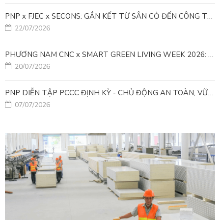
PNP x FJEC x SECONS: GẮN KẾT TỪ SÂN CỎ ĐẾN CÔNG TRÌNH
22/07/2026
PHƯƠNG NAM CNC x SMART GREEN LIVING WEEK 2026: KIẾN TẠO ĐÔ THỊ XANH TỪ NHỮNG GIẢI PHÁP FACADE
20/07/2026
PNP DIỄN TẬP PCCC ĐỊNH KỲ - CHỦ ĐỘNG AN TOÀN, VỮNG VÀNG VẬN HÀNH
07/07/2026