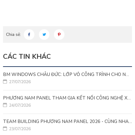
Chia sẻ:
CÁC TIN KHÁC
BM WINDOWS CHÂU ĐỨC: LỚP VỎ CÔNG TRÌNH CHO NHÀ MÁY LEED GOLD
27/07/2026
PHƯƠNG NAM PANEL THAM GIA KẾT NỐI CÔNG NGHỆ XANH VÌ MỤC TIÊU PHÁT TRIỂN BỀN VỮNG
24/07/2026
TEAM BUILDING PHƯƠNG NAM PANEL 2026 - CÙNG NHAU ĐI XA, CÙNG NHAU LỚN MẠNH
23/07/2026