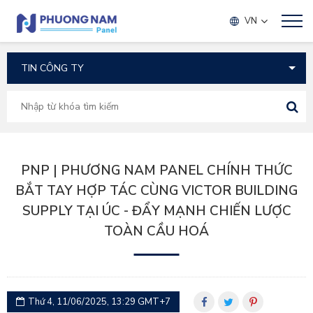
TIN TỨC
VN
PNP | PHƯƠNG NAM PANEL CHÍNH THỨC
BẮT TAY HỢP TÁC CÙNG VICTOR BUILDING
SUPPLY TẠI ÚC - ĐẨY MẠNH CHIẾN LƯỢC
TOÀN CẦU HOÁ
Thứ 4, 11/06/2025, 13:29 GMT+7