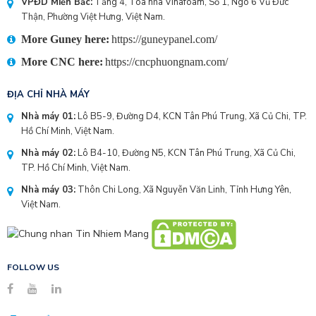
VPĐD Miền Bắc:
Tầng 4, Toà nhà Vinafoam, Số 1, Ngõ 6 Vũ Đức
Thận, Phường Việt Hưng, Việt Nam.
More Guney here:
https://guneypanel.com/
More CNC here:
https://cncphuongnam.com/
ĐỊA CHỈ NHÀ MÁY
Nhà máy 01:
Lô B5-9, Đường D4, KCN Tân Phú Trung, Xã Củ Chi, TP.
Hồ Chí Minh, Việt Nam.
Nhà máy 02:
Lô B4-10, Đường N5, KCN Tân Phú Trung, Xã Củ Chi,
TP. Hồ Chí Minh, Việt Nam.
Nhà máy 03:
Thôn Chi Long, Xã Nguyễn Văn Linh, Tỉnh Hưng Yên,
Việt Nam.
FOLLOW US