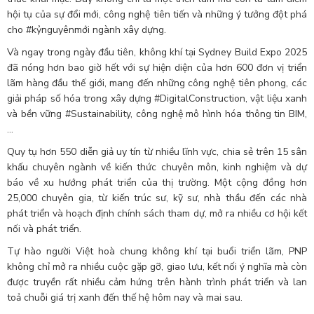
hội tụ của sự đổi mới, công nghệ tiên tiến và những ý tưởng đột phá
cho #kỷnguyênmới ngành xây dựng.
Và ngay trong ngày đầu tiên, không khí tại Sydney Build Expo 2025
đã nóng hơn bao giờ hết với sự hiện diện của hơn 600 đơn vị triển
lãm hàng đầu thế giới, mang đến những công nghệ tiên phong, các
giải pháp số hóa trong xây dựng #DigitalConstruction, vật liệu xanh
và bền vững #Sustainability, công nghệ mô hình hóa thông tin BIM,
…
Quy tụ hơn 550 diễn giả uy tín từ nhiều lĩnh vực, chia sẻ trên 15 sân
khấu chuyên ngành về kiến thức chuyên môn, kinh nghiệm và dự
báo về xu hướng phát triển của thị trường. Một cộng đồng hơn
25,000 chuyên gia, từ kiến trúc sư, kỹ sư, nhà thầu đến các nhà
phát triển và hoạch định chính sách tham dự, mở ra nhiều cơ hội kết
nối và phát triển.
Tự hào người Việt hoà chung không khí tại buổi triển lãm, PNP
không chỉ mở ra nhiều cuộc gặp gỡ, giao lưu, kết nối ý nghĩa mà còn
được truyền rất nhiều cảm hứng trên hành trình phát triển và lan
toả chuỗi giá trị xanh đến thế hệ hôm nay và mai sau.