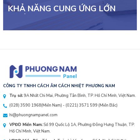
KHẢ NĂNG CUNG ỨNG LỚN
NHẤT VIỆT NAM
CÔNG TY TNHH CÁCH ÂM CÁCH NHIỆT PHƯƠNG NAM
Trụ sở:
9A Nhất Chi Mai, Phường Tân Bình, TP. Hồ Chí Minh, Việt Nam.
(028) 3590 1968
(Miền Nam) - (
0221) 3571 599
(Miền Bắc)
hi@phuongnampanel.com
VPĐD Miền Nam:
Số 99 Quốc Lộ 1A, Phường Đông Hưng Thuận, TP.
Hồ Chí Minh, Việt Nam.