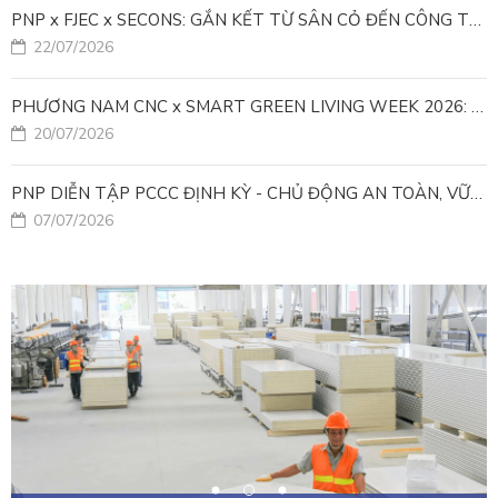
PNP x FJEC x SECONS: GẮN KẾT TỪ SÂN CỎ ĐẾN CÔNG TRÌNH
22/07/2026
PHƯƠNG NAM CNC x SMART GREEN LIVING WEEK 2026: KIẾN TẠO ĐÔ THỊ XANH TỪ NHỮNG GIẢI PHÁP FACADE
20/07/2026
PNP DIỄN TẬP PCCC ĐỊNH KỲ - CHỦ ĐỘNG AN TOÀN, VỮNG VÀNG VẬN HÀNH
07/07/2026