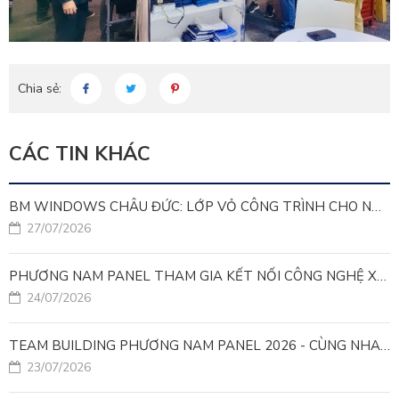
Chia sẻ:
CÁC TIN KHÁC
BM WINDOWS CHÂU ĐỨC: LỚP VỎ CÔNG TRÌNH CHO NHÀ MÁY LEED GOLD
27/07/2026
PHƯƠNG NAM PANEL THAM GIA KẾT NỐI CÔNG NGHỆ XANH VÌ MỤC TIÊU PHÁT TRIỂN BỀN VỮNG
24/07/2026
TEAM BUILDING PHƯƠNG NAM PANEL 2026 - CÙNG NHAU ĐI XA, CÙNG NHAU LỚN MẠNH
23/07/2026