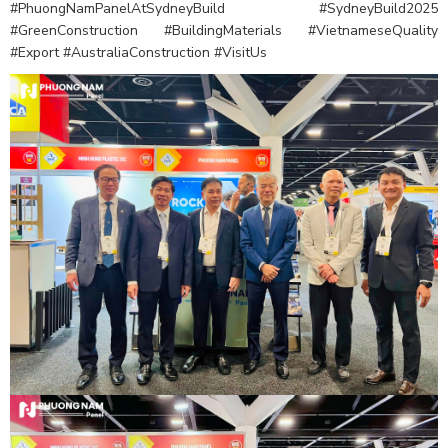
#PhuongNamPanelAtSydneyBuild #SydneyBuild2025
#GreenConstruction #BuildingMaterials #VietnameseQuality
#Export #AustraliaConstruction #VisitUs