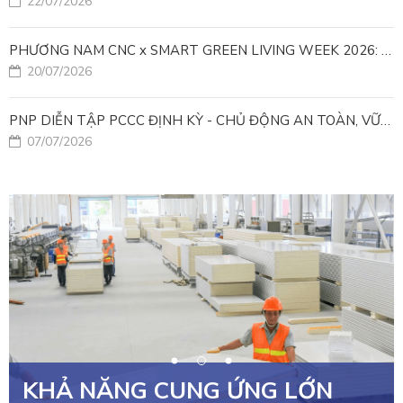
22/07/2026
PHƯƠNG NAM CNC x SMART GREEN LIVING WEEK 2026: KIẾN TẠO ĐÔ THỊ XANH TỪ NHỮNG GIẢI PHÁP FACADE
20/07/2026
PNP DIỄN TẬP PCCC ĐỊNH KỲ - CHỦ ĐỘNG AN TOÀN, VỮNG VÀNG VẬN HÀNH
07/07/2026
KHẢ NĂNG CUNG ỨNG LỚN