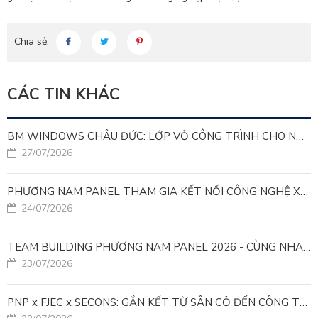
Chia sẻ:
CÁC TIN KHÁC
BM WINDOWS CHÂU ĐỨC: LỚP VỎ CÔNG TRÌNH CHO NHÀ MÁY LEED GOLD
27/07/2026
PHƯƠNG NAM PANEL THAM GIA KẾT NỐI CÔNG NGHỆ XANH VÌ MỤC TIÊU PHÁT TRIỂN BỀN VỮNG
24/07/2026
TEAM BUILDING PHƯƠNG NAM PANEL 2026 - CÙNG NHAU ĐI XA, CÙNG NHAU LỚN MẠNH
23/07/2026
PNP x FJEC x SECONS: GẮN KẾT TỪ SÂN CỎ ĐẾN CÔNG TRÌNH