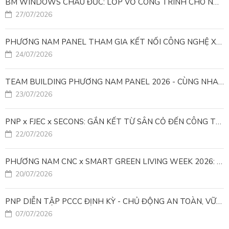
BM WINDOWS CHÂU ĐỨC: LỚP VỎ CÔNG TRÌNH CHO NHÀ MÁY LEED GOLD
27/07/2026
PHƯƠNG NAM PANEL THAM GIA KẾT NỐI CÔNG NGHỆ XANH VÌ MỤC TIÊU PHÁT TRIỂN BỀN VỮNG
24/07/2026
TEAM BUILDING PHƯƠNG NAM PANEL 2026 - CÙNG NHAU ĐI XA, CÙNG NHAU LỚN MẠNH
23/07/2026
PNP x FJEC x SECONS: GẮN KẾT TỪ SÂN CỎ ĐẾN CÔNG TRÌNH
22/07/2026
PHƯƠNG NAM CNC x SMART GREEN LIVING WEEK 2026: KIẾN TẠO ĐÔ THỊ XANH TỪ NHỮNG GIẢI PHÁP FACADE
20/07/2026
PNP DIỄN TẬP PCCC ĐỊNH KỲ - CHỦ ĐỘNG AN TOÀN, VỮNG VÀNG VẬN HÀNH
07/07/2026