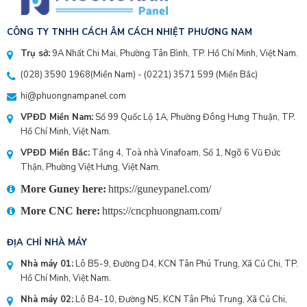
CÔNG TY TNHH CÁCH ÂM CÁCH NHIỆT PHƯƠNG NAM
Trụ sở:
9A Nhất Chi Mai, Phường Tân Bình, TP. Hồ Chí Minh, Việt Nam.
(028) 3590 1968
(Miền Nam) - (
0221) 3571 599
(Miền Bắc)
hi@phuongnampanel.com
VPĐD Miền Nam:
Số 99 Quốc Lộ 1A, Phường Đông Hưng Thuận, TP.
Hồ Chí Minh, Việt Nam.
VPĐD Miền Bắc:
Tầng 4, Toà nhà Vinafoam, Số 1, Ngõ 6 Vũ Đức
Thận, Phường Việt Hưng, Việt Nam.
More Guney here:
https://guneypanel.com/
More CNC here:
https://cncphuongnam.com/
ĐỊA CHỈ NHÀ MÁY
Nhà máy 01:
Lô B5-9, Đường D4, KCN Tân Phú Trung, Xã Củ Chi, TP.
Hồ Chí Minh, Việt Nam.
Nhà máy 02:
Lô B4-10, Đường N5, KCN Tân Phú Trung, Xã Củ Chi,