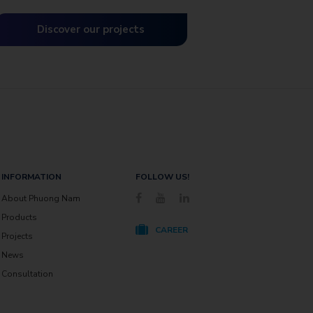
actories, cold storage warehouses, clean rooms,
rocessing factories…
Discover our projects
INFORMATION
FOLLOW US!
About Phuong Nam
Products
CAREER
Projects
News
Consultation