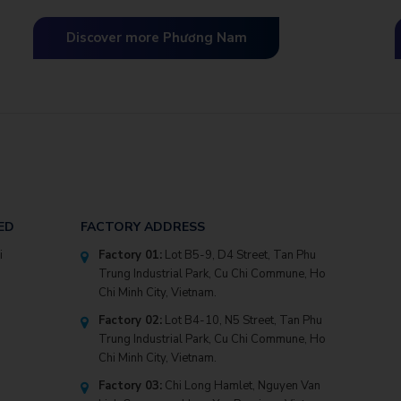
materials supplier of Vietnam.
f
p
Discover more Phương Nam
ED
FACTORY ADDRESS
i
Factory 01:
Lot B5-9, D4 Street, Tan Phu
Trung Industrial Park, Cu Chi Commune, Ho
Chi Minh City, Vietnam.
Factory 02:
Lot B4-10, N5 Street, Tan Phu
Trung Industrial Park, Cu Chi Commune, Ho
Chi Minh City, Vietnam.
Factory 03:
Chi Long Hamlet, Nguyen Van