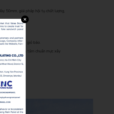
y 50mm, giải pháp hội tụ chất lượng,
ghiệt.
.
trong điều kiện gió bão.
òn góp phần nâng tầm chuẩn mực xây