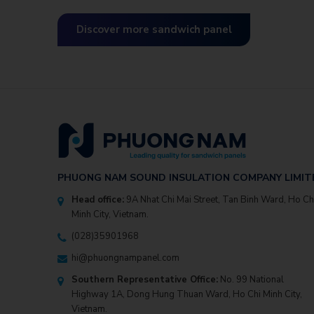
projects by our commitments for: QUALITY, PROGRESS,
INVESTMENT EFFICIENCY.
Discover more sandwich panel
PHUONG NAM SOUND INSULATION COMPANY LIMIT
Head office:
9A Nhat Chi Mai Street, Tan Binh Ward, Ho Ch
Minh City, Vietnam.
(028)35901968
hi@phuongnampanel.com
Southern Representative Office:
No. 99 National
Highway 1A, Dong Hung Thuan Ward, Ho Chi Minh City,
Vietnam.