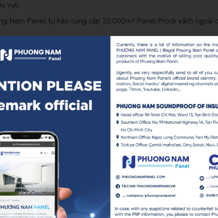
u vực.
ơng Nam Panel tự hào cung cấp 20.000m² Panel Prock vách ngoài dà
bền đẹp, chống oxy hóa, thích ứng tốt với môi trường biển khắc n
Khả năng cách nhiệt, chống cháy, cách âm hiệu quả nhờ mật độ cao
 bản lớn: Tăng độ cứng vững, bảo đảm an toàn công trình ngay cả 
ông chỉ mang lại giải pháp vật liệu xanh, an toàn, thẩm mỹ, mà c
m
OTHER PROJECT