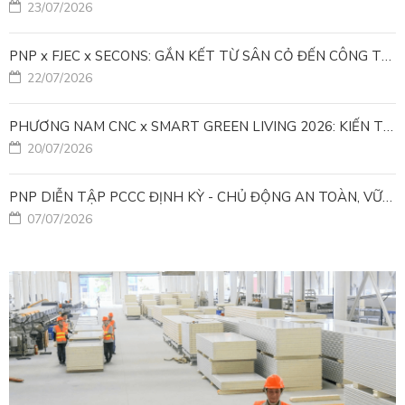
23/07/2026
PNP x FJEC x SECONS: GẮN KẾT TỪ SÂN CỎ ĐẾN CÔNG TRÌNH
22/07/2026
PHƯƠNG NAM CNC x SMART GREEN LIVING 2026: KIẾN TẠO ĐÔ THỊ XANH TỪ NHỮNG GIẢI PHÁP FACADE
20/07/2026
PNP DIỄN TẬP PCCC ĐỊNH KỲ - CHỦ ĐỘNG AN TOÀN, VỮNG VÀNG VẬN HÀNH
07/07/2026