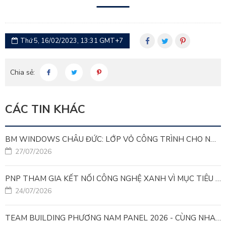
Thứ 5, 16/02/2023, 13:31 GMT+7
Chia sẻ:
CÁC TIN KHÁC
BM WINDOWS CHÂU ĐỨC: LỚP VỎ CÔNG TRÌNH CHO NHÀ MÁY LEED GOLD
27/07/2026
PNP THAM GIA KẾT NỐI CÔNG NGHỆ XANH VÌ MỤC TIÊU PHÁT TRIỂN BỀN VỮNG
24/07/2026
TEAM BUILDING PHƯƠNG NAM PANEL 2026 - CÙNG NHAU ĐI XA, CÙNG NHAU LỚN MẠNH