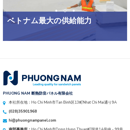
ベトナム最大の供給能力
PHUONG NAM 断熱防音パネル有限会社
本社所在地：Ho Chi Minh市Tan Binh区13町Nhat Chi Mai通り9A
(028)35901968
hi@phuongnampanel.com
南部事務所：
Ho Chi Minh市Dong Hung Thuan町国道1A号線 - 99号