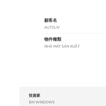
顧客名
AUTOLIV
物件種類
NHÀ MÁY SẢN XUẤT
投資家
投資家
投資家
投資家
投資家
投資家
顧客名
投資家
投資家
投資家
BM WINDOWS
NAFOODS GROUP
Công ty CP Tập đoàn Thủy Sản Minh Phú
CÔNG TY TNHH GIẦY CYPRESS
Công Ty TNHH Kinh Lâm
CÔNG TY TNHH XNK SAPO ĐỒNG THÁP
MCC
TONLY ELECTRONICS (TCL)
AN PHÁT
CÔNG TY TNHH CÔNG NGHIỆP BELLINTURF