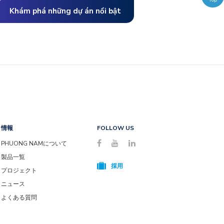
hầu, sử dụng cho hàng ngàn công trình trong cả nước. Đa
Khám phá những dự án nổi bật
ạng dòng sản phẩm sandwich panel cho vách trong, vách
goài, mái,...
情報
FOLLOW US
PHUONG NAMについて
製品一覧
採用
プロジェクト
ニュース
よくある質問