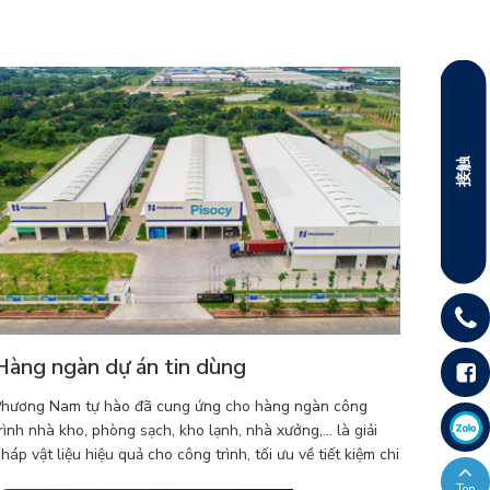
接触
Hàng ngàn dự án tin dùng
hương Nam tự hào đã cung ứng cho hàng ngàn công
rình nhà kho, phòng sạch, kho lạnh, nhà xưởng,... là giải
háp vật liệu hiệu quả cho công trình, tối ưu về tiết kiệm chi
hí. Chất lượng ổn định được tin cậy bởi hàng trăm nhà