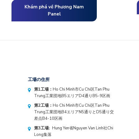
t
Khám phá về Phương Nam
d
Panel
n
工場の住所
第1工場：
Ho Chi Minh市Cu Chi区Tan Phu
Trung工業団地B5エリアD4通りB5-9区画
第2工場：
Ho Chi Minh市Cu Chi区Tan Phu
Trung工業団地B4エリアN5通りとD5通り交
差点B4-10区画
第3工場:
Hung Yen省Nguyen Van Linh社Chi
Long集落