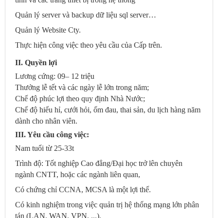
Quản lý server và backup dữ liệu sql server…
Quản lý
Website Cty.
Thực hiện công việc theo yêu cầu của Cấp trên.
II. Quyền lợi
Lương cứng:
09
–
12
triệu
Thưởng lễ tết và các ngày lễ lớn trong năm
;
Chế độ phúc lợi theo quy định Nhà Nước
;
Chế độ hiếu hỉ, cưới hỏi, ốm đau, thai sản, du lịch hàng năm
dành cho nhân viên
.
III. Yêu cầu công việc:
Nam
tuổi từ
25-33t
Trình độ: Tốt nghiệp
Cao đẳng/Đại học
trở lên
chuyên
ngành CNTT, hoặc các ngành liên quan,
Có chứng chỉ CCNA, MCSA là một lợi thế.
Có kinh nghiệm trong việc quản trị hệ thống mạng lớn phân
tán (LAN, WAN, VPN, ...).