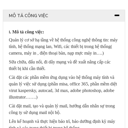
MÔ TẢ CÔNG VIỆC
I
. Mô tả công việc:
Quản lý cơ sở hạ tầng về hệ thống công nghệ thông tin: máy
tính, hệ thống mạng lan, Wifi, các thiết bị trong hệ thống(
camera, máy in , điện thoại bàn, nạp mực máy in….)
Sữa chữa, đấu nối, đi dây mạng và đề xuất nâng cấp các
thiết bị khi cần thiết.
Cài đặt các phần mềm ứng dụng vào hệ thống máy tính và
quản lý việc sử dụng (phần misa, office 365, phần mềm diệt
virut kaspersky, autocad, 3d max, adobe photoshop, adobe
illustrator…….)
Cài đặt mail, tạo và quản lý mail, hướng dẫn nhân sự trong
công ty sử dụng mail nội bộ.
Lên kế hoạnh và thực hiện bảo trì, bảo dưỡng định kỳ máy
tính và các trang thiết bị trong hệ thống