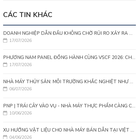
CÁC TIN KHÁC
DOANH NGHIỆP DẪN ĐẦU KHÔNG CHỜ RỦI RO XẢY RA MỚI HÀNH ĐỘNG
17/07/2026
PHƯƠNG NAM PANEL ĐỒNG HÀNH CÙNG VSCF 2026: CHUNG TAY KIẾN TẠO CÔNG TRÌNH TƯƠNG LAI
17/07/2026
NHÀ MÁY THỦY SẢN: MÔI TRƯỜNG KHẮC NGHIỆT NHƯ THẾ NÀO ĐỐI VỚI VẬT LIỆU BAO CHE?
06/07/2026
PNP | TRÁI CÂY VÀO VỤ - NHÀ MÁY THỰC PHẨM CÀNG CẦN GIẢI PHÁP KIỂM SOÁT NHIỆT ĐỘ ỔN ĐỊNH
10/06/2026
XU HƯỚNG VẬT LIỆU CHO NHÀ MÁY BÁN DẪN TẠI VIỆT NAM
04/06/2026