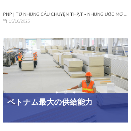
PNP | TỪ NHỮNG CÂU CHUYỆN THẬT - NHỮNG ƯỚC MƠ ĐƯỢC TIẾP NỐI
15/10/2025
ベトナム最大の供給能力
緑、小さな材料-現代の生産ライ
ン