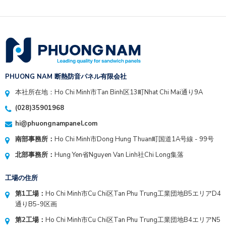
PHUONG NAM 断熱防音パネル有限会社
本社所在地：Ho Chi Minh市Tan Binh区13町Nhat Chi Mai通り9A
(028)35901968
hi@phuongnampanel.com
南部事務所：
Ho Chi Minh市Dong Hung Thuan町国道1A号線 - 99号
北部事務所：
Hung Yen省Nguyen Van Linh社Chi Long集落
工場の住所
第1工場：
Ho Chi Minh市Cu Chi区Tan Phu Trung工業団地B5エリアD4
通りB5-9区画
第2工場：
Ho Chi Minh市Cu Chi区Tan Phu Trung工業団地B4エリアN5