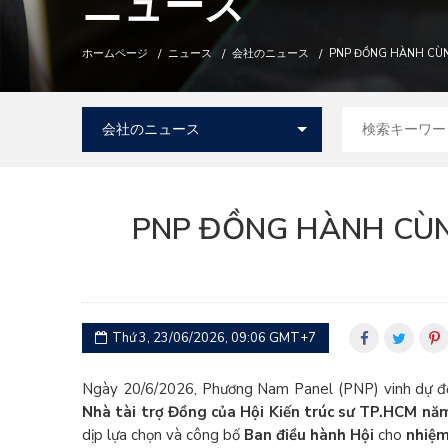
ニュース
ホームページ
ニュース
会社のニュース
PNP ĐỒNG HÀNH CÙNG
PNP ĐỒNG HÀNH CÙNG
Thứ 3, 23/06/2026, 09:06 GMT+7
Ngày 20/6/2026, Phương Nam Panel (PNP) vinh dự 
Nhà tài trợ Đồng của Hội Kiến trúc sư TP.HCM nă
dịp lựa chọn và công bố
Ban điều hành Hội
cho
nhiệm