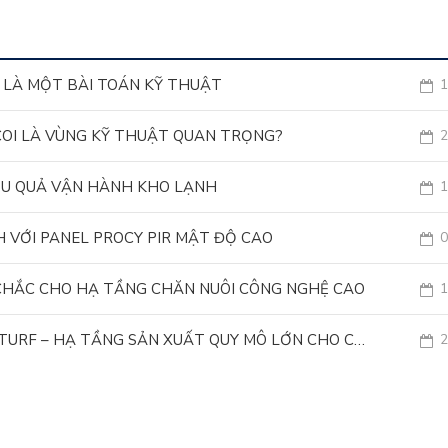
L LÀ MỘT BÀI TOÁN KỸ THUẬT
1
 COI LÀ VÙNG KỸ THUẬT QUAN TRỌNG?
2
HIỆU QUẢ VẬN HÀNH KHO LẠNH
1
H VỚI PANEL PROCY PIR MẬT ĐỘ CAO
0
 CHẮC CHO HẠ TẦNG CHĂN NUÔI CÔNG NGHỆ CAO
1
PNP | NHÀ MÁY SẢN XUẤT CỎ NHÂN TẠO BELLINTURF – HẠ TẦNG SẢN XUẤT QUY MÔ LỚN CHO CHUỖI CUNG ỨNG TOÀN CẦU
2