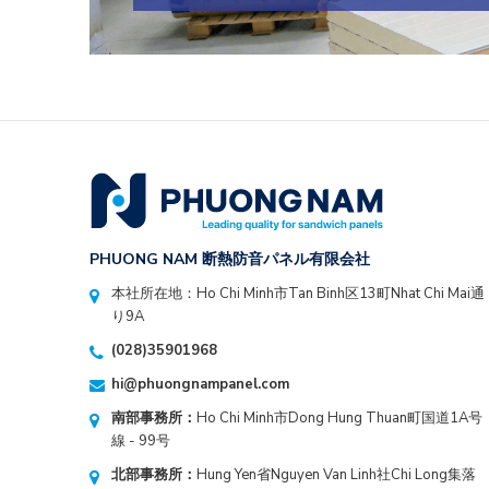
PHUONG NAM 断熱防音パネル有限会社
本社所在地：Ho Chi Minh市Tan Binh区13町Nhat Chi Mai通
り9A
(028)35901968
hi@phuongnampanel.com
南部事務所：
Ho Chi Minh市Dong Hung Thuan町国道1A号
線 - 99号
北部事務所：
Hung Yen省Nguyen Van Linh社Chi Long集落