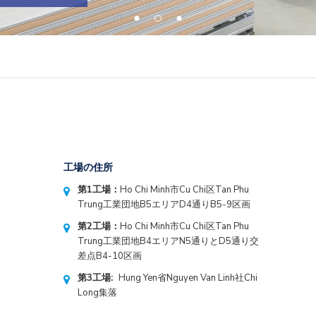
工場の住所
第1工場：
Ho Chi Minh市Cu Chi区Tan Phu
Trung工業団地B5エリアD4通りB5-9区画
第2工場：
Ho Chi Minh市Cu Chi区Tan Phu
Trung工業団地B4エリアN5通りとD5通り交
差点B4-10区画
第3工場:
Hung Yen省Nguyen Van Linh社Chi
Long集落