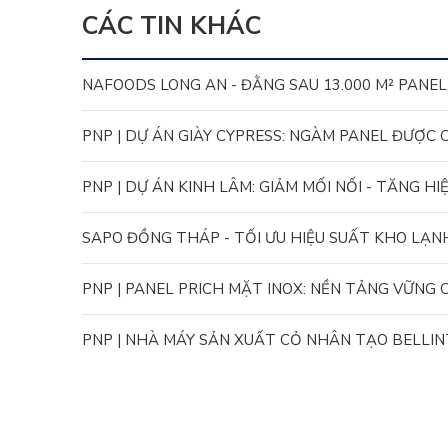
CÁC TIN KHÁC
NAFOODS LONG AN - ĐẰNG SAU 13.000 M² PANE
PNP | DỰ ÁN GIÀY CYPRESS: NGÀM PANEL ĐƯỢC
PNP | DỰ ÁN KINH LÂM: GIẢM MỐI NỐI - TĂNG 
SAPO ĐỒNG THÁP - TỐI ƯU HIỆU SUẤT KHO LẠN
PNP | PANEL PRICH MẶT INOX: NỀN TẢNG VỮNG