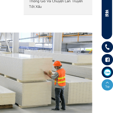
Thông Gió Và Chuyện Lan Truyền
Tốt Xấu
接触