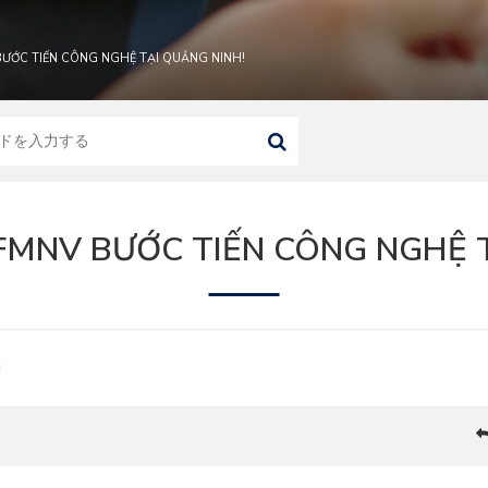
BƯỚC TIẾN CÔNG NGHỆ TẠI QUẢNG NINH!
FMNV BƯỚC TIẾN CÔNG NGHỆ 