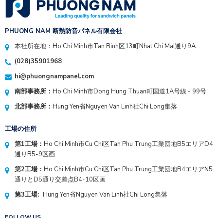
PHUONG NAM 断熱防音パネル有限会社
本社所在地：Ho Chi Minh市Tan Binh区13町Nhat Chi Mai通り9A
(028)35901968
hi@phuongnampanel.com
南部事務所：
Ho Chi Minh市Dong Hung Thuan町国道1A号線 - 99号
北部事務所：
Hung Yen省Nguyen Van Linh社Chi Long集落
工場の住所
第1工場：
Ho Chi Minh市Cu Chi区Tan Phu Trung工業団地B5エリアD4
通りB5-9区画
第2工場：
Ho Chi Minh市Cu Chi区Tan Phu Trung工業団地B4エリアN5
通りとD5通り交差点B4-10区画
第3工場:
Hung Yen省Nguyen Van Linh社Chi Long集落
FOLLOW US