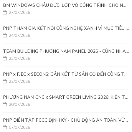
BM WINDOWS CHÂU ĐỨC: LỚP VỎ CÔNG TRÌNH CHO NHÀ MÁY LEED GOLD
27/07/2026
PNP THAM GIA KẾT NỐI CÔNG NGHỆ XANH VÌ MỤC TIÊU PHÁT TRIỂN BỀN VỮNG
24/07/2026
TEAM BUILDING PHƯƠNG NAM PANEL 2026 - CÙNG NHAU ĐI XA, CÙNG NHAU LỚN MẠNH
23/07/2026
PNP x FJEC x SECONS: GẮN KẾT TỪ SÂN CỎ ĐẾN CÔNG TRÌNH
22/07/2026
PHƯƠNG NAM CNC x SMART GREEN LIVING 2026: KIẾN TẠO ĐÔ THỊ XANH TỪ NHỮNG GIẢI PHÁP FACADE
20/07/2026
PNP DIỄN TẬP PCCC ĐỊNH KỲ - CHỦ ĐỘNG AN TOÀN, VỮNG VÀNG VẬN HÀNH
07/07/2026