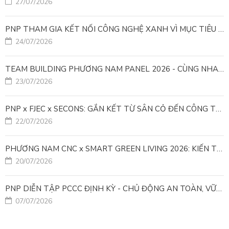
27/07/2026
PNP THAM GIA KẾT NỐI CÔNG NGHỆ XANH VÌ MỤC TIÊU PHÁT TRIỂN BỀN VỮNG
24/07/2026
TEAM BUILDING PHƯƠNG NAM PANEL 2026 - CÙNG NHAU ĐI XA, CÙNG NHAU LỚN MẠNH
23/07/2026
PNP x FJEC x SECONS: GẮN KẾT TỪ SÂN CỎ ĐẾN CÔNG TRÌNH
22/07/2026
PHƯƠNG NAM CNC x SMART GREEN LIVING 2026: KIẾN TẠO ĐÔ THỊ XANH TỪ NHỮNG GIẢI PHÁP FACADE
20/07/2026
PNP DIỄN TẬP PCCC ĐỊNH KỲ - CHỦ ĐỘNG AN TOÀN, VỮNG VÀNG VẬN HÀNH
07/07/2026