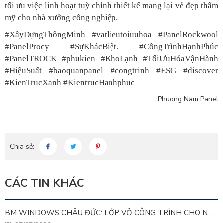
tối ưu việc linh hoạt tuỳ chỉnh thiết kế mang lại vẻ đẹp thẩm
mỹ cho nhà xưởng công nghiệp.
#XâyDựngThôngMinh #vatlieutoiuuhoa #PanelRockwool
#PanelProcy #SựKhácBiệt. #CôngTrìnhHạnhPhúc
#PanelTROCK #phukien #KhoLạnh #TốiƯuHóaVậnHành
#HiệuSuất #baoquanpanel #congtrinh #ESG #discover
#KienTrucXanh #KientrucHanhphuc
Phuong Nam Panel
Chia sẻ:
CÁC TIN KHÁC
BM WINDOWS CHÂU ĐỨC: LỚP VỎ CÔNG TRÌNH CHO NHÀ MÁY LEED GOLD