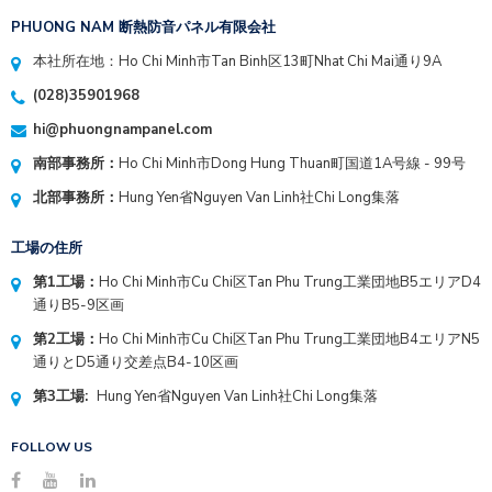
PHUONG NAM 断熱防音パネル有限会社
本社所在地：Ho Chi Minh市Tan Binh区13町Nhat Chi Mai通り9A
(028)35901968
hi@phuongnampanel.com
南部事務所：
Ho Chi Minh市Dong Hung Thuan町国道1A号線 - 99号
北部事務所：
Hung Yen省Nguyen Van Linh社Chi Long集落
工場の住所
第1工場：
Ho Chi Minh市Cu Chi区Tan Phu Trung工業団地B5エリアD4
通りB5-9区画
第2工場：
Ho Chi Minh市Cu Chi区Tan Phu Trung工業団地B4エリアN5
通りとD5通り交差点B4-10区画
第3工場:
Hung Yen省Nguyen Van Linh社Chi Long集落
FOLLOW US