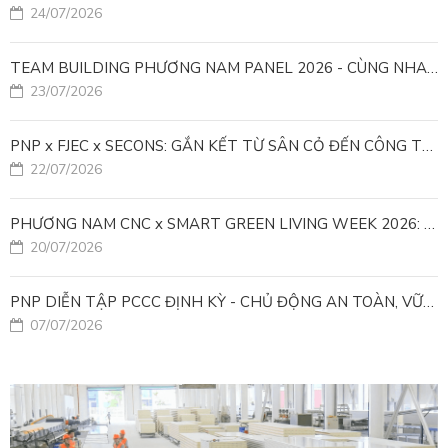
24/07/2026
TEAM BUILDING PHƯƠNG NAM PANEL 2026 - CÙNG NHAU ĐI XA, CÙNG NHAU LỚN MẠNH
23/07/2026
PNP x FJEC x SECONS: GẮN KẾT TỪ SÂN CỎ ĐẾN CÔNG TRÌNH
22/07/2026
PHƯƠNG NAM CNC x SMART GREEN LIVING WEEK 2026: KIẾN TẠO ĐÔ THỊ XANH TỪ NHỮNG GIẢI PHÁP FACADE
20/07/2026
PNP DIỄN TẬP PCCC ĐỊNH KỲ - CHỦ ĐỘNG AN TOÀN, VỮNG VÀNG VẬN HÀNH
07/07/2026