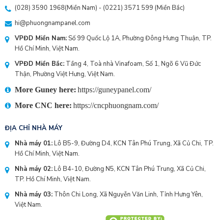
(028) 3590 1968
(Miền Nam) - (
0221) 3571 599
(Miền Bắc)
hi@phuongnampanel.com
VPĐD Miền Nam:
Số 99 Quốc Lộ 1A, Phường Đông Hưng Thuận, TP.
Hồ Chí Minh, Việt Nam.
VPĐD Miền Bắc:
Tầng 4, Toà nhà Vinafoam, Số 1, Ngõ 6 Vũ Đức
Thận, Phường Việt Hưng, Việt Nam.
More Guney here:
https://guneypanel.com/
More CNC here:
https://cncphuongnam.com/
ĐỊA CHỈ NHÀ MÁY
Nhà máy 01:
Lô B5-9, Đường D4, KCN Tân Phú Trung, Xã Củ Chi, TP.
Hồ Chí Minh, Việt Nam.
Nhà máy 02:
Lô B4-10, Đường N5, KCN Tân Phú Trung, Xã Củ Chi,
TP. Hồ Chí Minh, Việt Nam.
Nhà máy 03:
Thôn Chi Long, Xã Nguyễn Văn Linh, Tỉnh Hưng Yên,
Việt Nam.