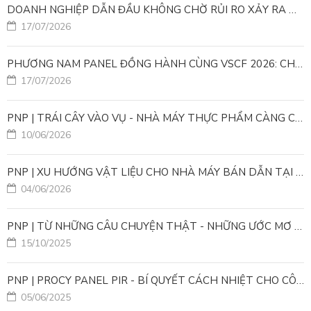
DOANH NGHIỆP DẪN ĐẦU KHÔNG CHỜ RỦI RO XẢY RA MỚI HÀNH ĐỘNG
17/07/2026
PHƯƠNG NAM PANEL ĐỒNG HÀNH CÙNG VSCF 2026: CHUNG TAY KIẾN TẠO CÔNG TRÌNH TƯƠNG LAI
17/07/2026
PNP | TRÁI CÂY VÀO VỤ - NHÀ MÁY THỰC PHẨM CÀNG CẦN GIẢI PHÁP KIỂM SOÁT NHIỆT ĐỘ ỔN ĐỊNH
10/06/2026
PNP | XU HƯỚNG VẬT LIỆU CHO NHÀ MÁY BÁN DẪN TẠI VIỆT NAM
04/06/2026
PNP | TỪ NHỮNG CÂU CHUYỆN THẬT - NHỮNG ƯỚC MƠ ĐƯỢC TIẾP NỐI
15/10/2025
PNP | PROCY PANEL PIR - BÍ QUYẾT CÁCH NHIỆT CHO CÔNG TRÌNH XANH
05/06/2025