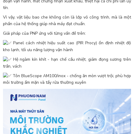
đoạn vận hành, mất chứng nhận xuất khẩu, thiệt hại cả chi phí lẫn uy
tín.
Vì vậy, vật liệu bao che không còn là lớp vỏ công trình, mà là một
phần của hệ thống giúp nhà máy đạt chuẩn.
Giải pháp của PNP ứng với từng vấn đề trên:
Panel cách nhiệt hiệu suất cao (PIR Procy) ổn định nhiệt độ
kho lạnh, tối ưu năng lượng vận hành
Hệ ngàm kín khít - hạn chế cầu nhiệt, giảm đọng sương trên
trần, vách
Tôn BlueScope AM100/inox - chống ăn mòn vượt trội, phù hợp
môi trường ẩm mặn và tẩy rửa thường xuyên