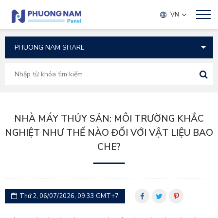
TIN TỨC
VN
NHÀ MÁY THỦY SẢN: MÔI TRƯỜNG KHẮC
NGHIỆT NHƯ THẾ NÀO ĐỐI VỚI VẬT LIỆU BAO
CHE?
Thứ 2, 06/07/2026, 09:33 GMT+7