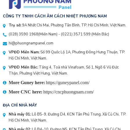
CÔNG TY TNHH CÁCH ÂM CÁCH NHIỆT PHƯƠNG NAM
Trụ sở:
9A Nhất Chi Mai, Phường Tân Bình, TP. Hồ Chí Minh, Việt Nam.
(028) 3590 1968
(Miền Nam) - (
0221) 3571 599
(Miền Bắc)
hi@phuongnampanel.com
VPĐD Miền Nam:
Số 99 Quốc Lộ 1A, Phường Đông Hưng Thuận, TP.
Hồ Chí Minh, Việt Nam.
VPĐD Miền Bắc:
Tầng 4, Toà nhà Vinafoam, Số 1, Ngõ 6 Vũ Đức
Thận, Phường Việt Hưng, Việt Nam.
More Guney here:
https://guneypanel.com/
More CNC here:
https://cncphuongnam.com/
ĐỊA CHỈ NHÀ MÁY
Nhà máy 01:
Lô B5-9, Đường D4, KCN Tân Phú Trung, Xã Củ Chi, TP.
Hồ Chí Minh, Việt Nam.
Nhà máy 02:
Lô B4-10, Đường N5, KCN Tân Phú Trung, Xã Củ Chi,