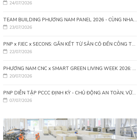
24/07/2026
TEAM BUILDING PHƯƠNG NAM PANEL 2026 - CÙNG NHAU ĐI XA, CÙNG NHAU LỚN MẠNH
23/07/2026
PNP x FJEC x SECONS: GẮN KẾT TỪ SÂN CỎ ĐẾN CÔNG TRÌNH
22/07/2026
PHƯƠNG NAM CNC x SMART GREEN LIVING WEEK 2026: KIẾN TẠO ĐÔ THỊ XANH TỪ NHỮNG GIẢI PHÁP FACADE
20/07/2026
PNP DIỄN TẬP PCCC ĐỊNH KỲ - CHỦ ĐỘNG AN TOÀN, VỮNG VÀNG VẬN HÀNH
07/07/2026