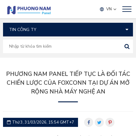
TIN TỨC
VN
PHƯƠNG NAM PANEL TIẾP TỤC LÀ ĐỐI TÁC
CHIẾN LƯỢC CỦA FOXCONN TẠI DỰ ÁN MỞ
RỘNG NHÀ MÁY NGHỆ AN
Thứ 3, 31/03/2026, 15:54 GMT+7