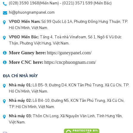
(028) 3590 1968
(Miền Nam) - (
0221) 3571 599
(Miền Bắc)
hi@phuongnampanel.com
VPĐD Miền Nam:
Số 99 Quốc Lộ 1A, Phường Đông Hưng Thuận, TP.
Hồ Chí Minh, Việt Nam.
VPĐD Miền Bắc:
Tầng 4, Toà nhà Vinafoam, Số 1, Ngõ 6 Vũ Đức
Thận, Phường Việt Hưng, Việt Nam.
More Guney here:
https://guneypanel.com/
More CNC here:
https://cncphuongnam.com/
ĐỊA CHỈ NHÀ MÁY
Nhà máy 01:
Lô B5-9, Đường D4, KCN Tân Phú Trung, Xã Củ Chi, TP.
Hồ Chí Minh, Việt Nam.
Nhà máy 02:
Lô B4-10, Đường N5, KCN Tân Phú Trung, Xã Củ Chi,
TP. Hồ Chí Minh, Việt Nam.
Nhà máy 03:
Thôn Chi Long, Xã Nguyễn Văn Linh, Tỉnh Hưng Yên,
Việt Nam.