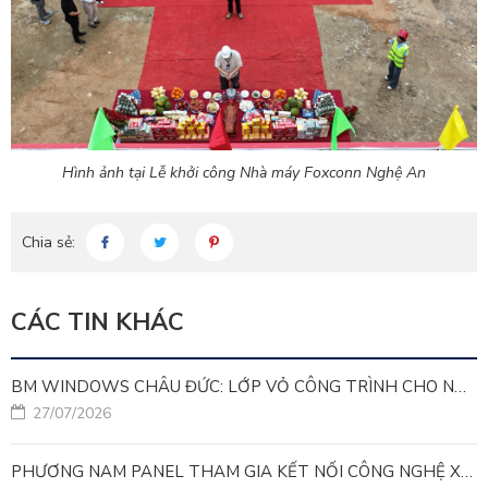
Hình ảnh tại Lễ khởi công Nhà máy Foxconn Nghệ An
Chia sẻ:
CÁC TIN KHÁC
BM WINDOWS CHÂU ĐỨC: LỚP VỎ CÔNG TRÌNH CHO NHÀ MÁY LEED GOLD
27/07/2026
PHƯƠNG NAM PANEL THAM GIA KẾT NỐI CÔNG NGHỆ XANH VÌ MỤC TIÊU PHÁT TRIỂN BỀN VỮNG