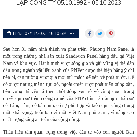
LẬP CÔNG TY 05.10.1992 - 05.10.2023
Thứ 3, 07/11/2023, 15:10 GMT+7
Sau hơn 31 năm hình thành và phát triển
,
Phuong Nam Panel là
một trong những nhà sản xuất Sandwich Panel hàng đầu tại Việt
Nam và khu vực. Hành trình vượt sóng gió và giữ vững vị thế dẫn
đầu trong ngành vật liệu xanh của PNPer được thể hiện bằng ý chí
bền bỉ, can trường vượt qua mọi thử thách để tiến về phía trước. Để
có được những thành tựu đó, ngoài chiến lược phát triển đúng đắn,
bền vững thì yếu
tố then chốt
đóng vai trò vô
cùng
quan trọng
quyết định sự thành công rõ nét của PNP chính là
đội ngũ nhân sự
có
Tâm, Tầm, có
bản
lĩnh, có sự
phù
hợp và kiên định cùng chung
một khát vọng, hoài bão vì một Việt Nam phủ xanh, vì nâng cao
chất lượng sống an toàn của cộng đồng.
Thấu
hiểu tầm quan trọng trong việc đầu tư vào con người
, Ban