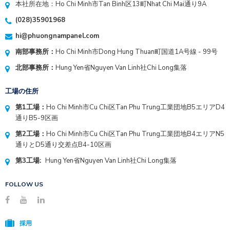
本社所在地：Ho Chi Minh市Tan Binh区13町Nhat Chi Mai通り9A
(028)35901968
hi@phuongnampanel.com
南部事務所：
Ho Chi Minh市Dong Hung Thuan町国道1A号線 - 99号
北部事務所：
Hung Yen省Nguyen Van Linh社Chi Long集落
工場の住所
第1工場：
Ho Chi Minh市Cu Chi区Tan Phu Trung工業団地B5エリアD4
通りB5-9区画
第2工場：
Ho Chi Minh市Cu Chi区Tan Phu Trung工業団地B4エリアN5
通りとD5通り交差点B4-10区画
第3工場:
Hung Yen省Nguyen Van Linh社Chi Long集落
FOLLOW US
採用