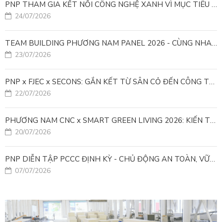
PNP THAM GIA KẾT NỐI CÔNG NGHỆ XANH VÌ MỤC TIÊU PHÁT TRIỂN BỀN VỮNG
24/07/2026
TEAM BUILDING PHƯƠNG NAM PANEL 2026 - CÙNG NHAU ĐI XA, CÙNG NHAU LỚN MẠNH
23/07/2026
PNP x FJEC x SECONS: GẮN KẾT TỪ SÂN CỎ ĐẾN CÔNG TRÌNH
22/07/2026
PHƯƠNG NAM CNC x SMART GREEN LIVING 2026: KIẾN TẠO ĐÔ THỊ XANH TỪ NHỮNG GIẢI PHÁP FACADE
20/07/2026
PNP DIỄN TẬP PCCC ĐỊNH KỲ - CHỦ ĐỘNG AN TOÀN, VỮNG VÀNG VẬN HÀNH
07/07/2026