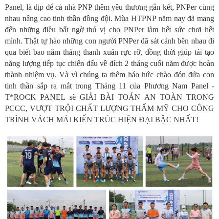
Panel, là dịp để cả nhà PNP thêm yêu thương gắn kết, PNPer cùng
nhau nâng cao tinh thần đồng đội. Mùa HTPNP năm nay đã mang
đến những điều bất ngờ thú vị cho PNPer làm hết sức chơi hết
mình. Thật tự hào những con người PNPer đã sát cánh bên nhau đi
qua biết bao năm tháng thanh xuân rực rỡ, đồng thời giúp tái tạo
năng lượng tiếp tục chiến đấu về đích 2 tháng cuối năm được hoàn
thành nhiệm vụ. Và vì chúng ta thêm háo hức chào đón đứa con
tinh thần sắp ra mắt trong Tháng 11 của Phương Nam Panel -
T*ROCK PANEL sẽ GIẢI BÀI TOÁN AN TOÀN TRONG
PCCC, VƯỢT TRỘI CHẤT LƯỢNG THẨM MỸ CHO CÔNG
TRÌNH VÁCH MÁI KIẾN TRÚC HIỆN ĐẠI BẬC NHẤT!