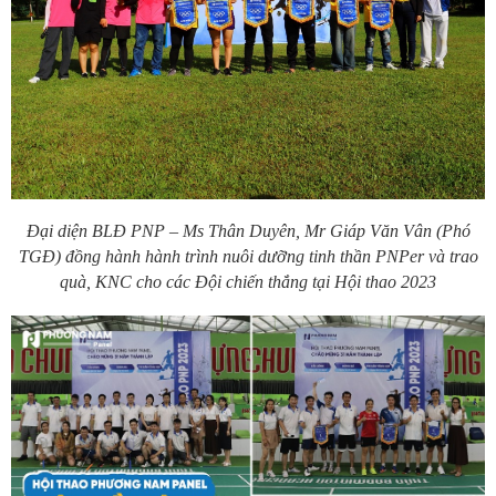
Đại
diện BLĐ PNP – Ms Thân Duyên, Mr Giáp Văn Vân (Phó
TGĐ) đồng hành hành trình nuôi dưỡng tinh thần PNPer và trao
quà, KNC cho các Đội chiến thắng tại Hội thao 2023