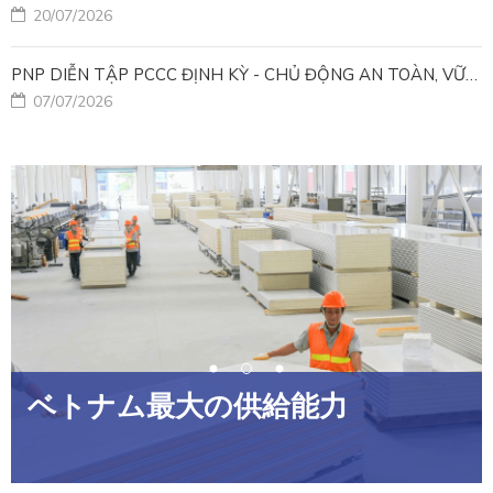
20/07/2026
PNP DIỄN TẬP PCCC ĐỊNH KỲ - CHỦ ĐỘNG AN TOÀN, VỮNG VÀNG VẬN HÀNH
07/07/2026
ベトナム最大の供給能力