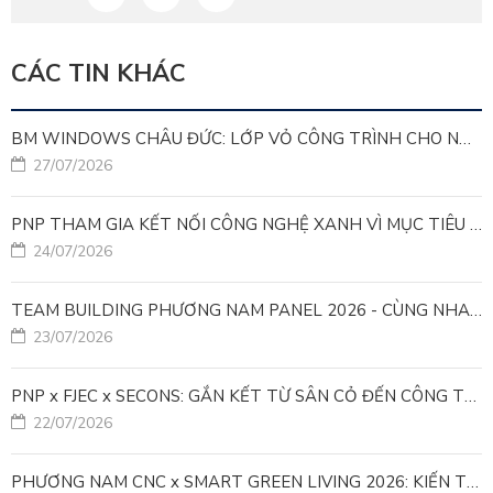
CÁC TIN KHÁC
BM WINDOWS CHÂU ĐỨC: LỚP VỎ CÔNG TRÌNH CHO NHÀ MÁY LEED GOLD
27/07/2026
PNP THAM GIA KẾT NỐI CÔNG NGHỆ XANH VÌ MỤC TIÊU PHÁT TRIỂN BỀN VỮNG
24/07/2026
TEAM BUILDING PHƯƠNG NAM PANEL 2026 - CÙNG NHAU ĐI XA, CÙNG NHAU LỚN MẠNH
23/07/2026
PNP x FJEC x SECONS: GẮN KẾT TỪ SÂN CỎ ĐẾN CÔNG TRÌNH
22/07/2026
PHƯƠNG NAM CNC x SMART GREEN LIVING 2026: KIẾN TẠO ĐÔ THỊ XANH TỪ NHỮNG GIẢI PHÁP FACADE