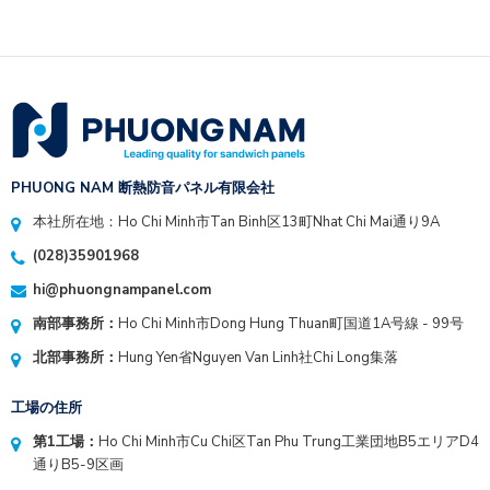
PHUONG NAM 断熱防音パネル有限会社
本社所在地：Ho Chi Minh市Tan Binh区13町Nhat Chi Mai通り9A
(028)35901968
hi@phuongnampanel.com
南部事務所：
Ho Chi Minh市Dong Hung Thuan町国道1A号線 - 99号
北部事務所：
Hung Yen省Nguyen Van Linh社Chi Long集落
工場の住所
第1工場：
Ho Chi Minh市Cu Chi区Tan Phu Trung工業団地B5エリアD4
通りB5-9区画