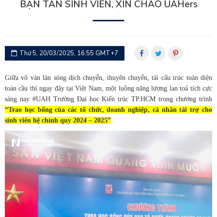
BẠN TÂN SINH VIÊN, XIN CHÀO UAHers
Thứ 5, 20/03/2025, 16:55 GMT+7
Giữa vô vàn làn sóng dịch chuyển, thuyên chuyển, tái cấu trúc toàn diện
toàn cầu thì ngay đây tại Việt Nam, một luồng năng lượng lan toả tích cực
sáng nay #UAH Trường Đại học Kiến trúc TP.HCM trong chương trình
“Trao học bổng của các tổ chức, doanh nghiệp, cá nhân tài trợ cho
sinh viên hệ chính quy 2024 – 2025”