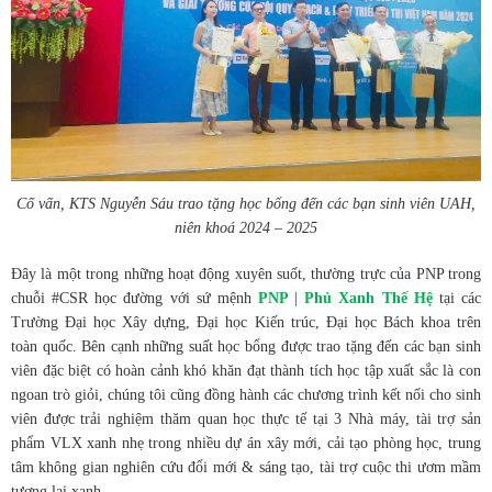
Cố vấn, KTS Nguyễn Sáu trao tặng học bổng đến các bạn sinh viên UAH,
niên khoá 2024 – 2025
Đây là một trong những hoạt động xuyên suốt, thường trực của PNP trong
chuỗi #CSR học đường với sứ mệnh
PNP | Phủ Xanh Thế Hệ
tại các
Trường Đại học Xây dựng, Đại học Kiến trúc, Đại học Bách khoa trên
toàn quốc. Bên cạnh những suất học bổng được trao tặng đến các bạn sinh
viên đặc biệt có hoàn cảnh khó khăn đạt thành tích học tập xuất sắc là con
ngoan trò giỏi, chúng tôi cũng đồng hành các chương trình kết nối cho sinh
viên được trải nghiệm thăm quan học thực tế tại 3 Nhà máy, tài trợ sản
phẩm VLX xanh nhẹ trong nhiều dự án xây mới, cải tạo phòng học, trung
tâm không gian nghiên cứu đổi mới & sáng tạo, tài trợ cuộc thi ươm mầm
tương lai xanh...