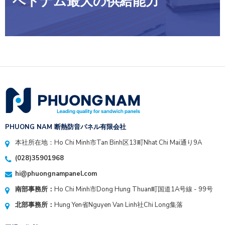
ベトナム最大の供給能力
PHUONG NAM 断熱防音パネル有限会社
本社所在地：Ho Chi Minh市Tan Binh区13町Nhat Chi Mai通り9A
(028)35901968
hi@phuongnampanel.com
南部事務所：
Ho Chi Minh市Dong Hung Thuan町国道1A号線 - 99号
北部事務所：
Hung Yen省Nguyen Van Linh社Chi Long集落