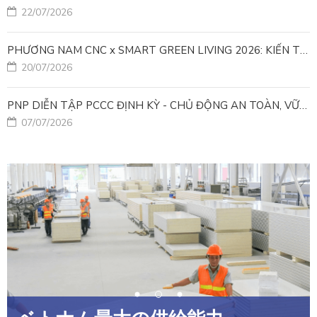
22/07/2026
PHƯƠNG NAM CNC x SMART GREEN LIVING 2026: KIẾN TẠO ĐÔ THỊ XANH TỪ NHỮNG GIẢI PHÁP FACADE
20/07/2026
PNP DIỄN TẬP PCCC ĐỊNH KỲ - CHỦ ĐỘNG AN TOÀN, VỮNG VÀNG VẬN HÀNH
07/07/2026