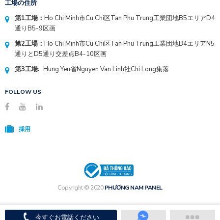
工場の住所
第1工場：
Ho Chi Minh市Cu Chi区Tan Phu Trung工業団地B5エリアD4
通りB5-9区画
第2工場：
Ho Chi Minh市Cu Chi区Tan Phu Trung工業団地B4エリアN5
通りとD5通り交差点B4-10区画
第3工場:
Hung Yen省Nguyen Van Linh社Chi Long集落
FOLLOW US
採用
Copyright © 2020
PHƯƠNG NAM PANEL
今すぐお電話ください