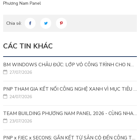
Phương Nam Panel
Chia sẻ:
CÁC TIN KHÁC
BM WINDOWS CHÂU ĐỨC: LỚP VỎ CÔNG TRÌNH CHO NHÀ MÁY LEED GOLD
27/07/2026
PNP THAM GIA KẾT NỐI CÔNG NGHỆ XANH VÌ MỤC TIÊU PHÁT TRIỂN BỀN VỮNG
24/07/2026
TEAM BUILDING PHƯƠNG NAM PANEL 2026 - CÙNG NHAU ĐI XA, CÙNG NHAU LỚN MẠNH
23/07/2026
PNP x FJEC x SECONS: GẮN KẾT TỪ SÂN CỎ ĐẾN CÔNG TRÌNH