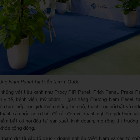
ng Nam Panel tại triển lãm Y Dược
hững vật liệu xanh như Procy PIR Panel, Prich Panel, Prexs P
 y tế, bệnh viện, mỹ phẩm,…, gian hàng Phương Nam Panel tại
iển lãm tiếp tục giới thiệu những tiến bộ, thành tựu nổi bật và mớ
thành cầu nối tạo cơ hội để các đơn vị, doanh nghiệp giới thiệu v
nắm bắt cơ hội đầu tư, sản xuất, kinh doanh, mở rộng thị trường
 khỏe cộng đồng.
tham dự, là các tổ chức - doanh nghiệp Việt Nam và các tổ chứ