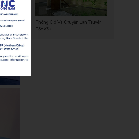
Thông Gió Và Chuyện Lan Truyền
Tốt Xấu