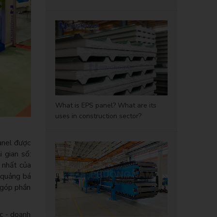
What is EPS panel? What are its
uses in construction sector?
anel được
 gian số:
i nhất của
à quảng bá
 góp phần
c - doanh