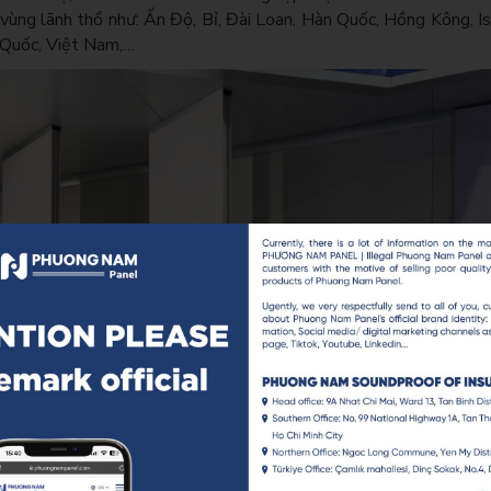
vùng lãnh thổ như: Ấn Độ, Bỉ, Đài Loan, Hàn Quốc, Hồng Kông, Is
 Quốc, Việt Nam,…