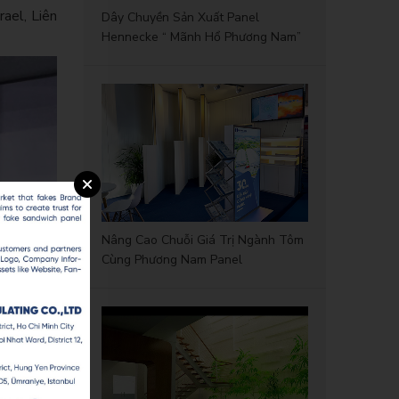
rael, Liên
Dây Chuyền Sản Xuất Panel
Hennecke “ Mãnh Hổ Phương Nam”
Nâng Cao Chuỗi Giá Trị Ngành Tôm
Cùng Phương Nam Panel